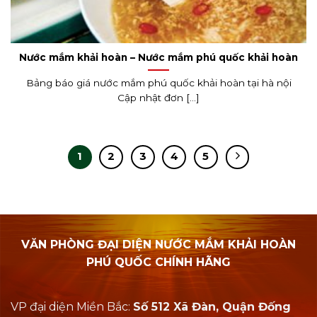
Nước mắm khải hoàn – Nước mắm phú quốc khải hoàn
Bảng báo giá nước mắm phú quốc khải hoàn tại hà nội
Cập nhật đơn [...]
1
2
3
4
5
VĂN PHÒNG ĐẠI DIỆN NƯỚC MẮM KHẢI HOÀN
PHÚ QUỐC CHÍNH HÃNG
VP đại diện Miền Bắc:
Số 512 Xã Đàn, Quận Đống