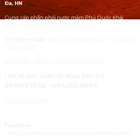
Đa, HN
Cung cấp phân phối nước mắm Phú Quốc Khải
Hoàn Tại Hà Nội và các tỉnh Miền Bắc
Cơ Sở Sản Xuất
: Nhà thùng Khải Hoàn - Phú Quốc
- Kiên Giang
Bán Buôn – Bán Lẻ – Giao Hàng Tận Nơi
LIÊN HỆ ĐẶT HÀNG VÀ NHẬN BÁO GIÁ :
0915663926 - 094.152.8668
Từ khoá tìm kiếm:
Nước mắm Phú Quốc
tại Hà Nội
Facebook
:
https://www.facebook.com/nuocmamkhaihoanhn/