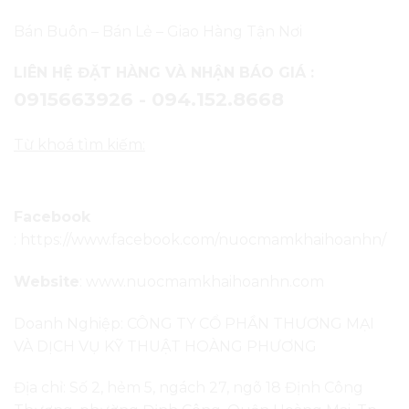
Bán Buôn – Bán Lẻ – Giao Hàng Tận Nơi
LIÊN HỆ ĐẶT HÀNG VÀ NHẬN BÁO GIÁ :
0915663926 - 094.152.8668
Từ khoá tìm kiếm:
Nước mắm Phú Quốc
tại Hà Nội
Facebook
:
https://www.facebook.com/nuocmamkhaihoanhn/
Website
:
www.nuocmamkhaihoanhn.com
Doanh Nghiệp: CÔNG TY CỔ PHẦN THƯƠNG MẠI
VÀ DỊCH VỤ KỸ THUẬT HOÀNG PHƯƠNG
Địa chỉ: Số 2, hẻm 5, ngách 27, ngõ 18 Định Công