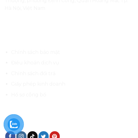
Thượng, phường Định Công, Quận Hoàng Mai, Tp.
Hà Nội, Việt Nam
Thông tin cần biết
Chính sách bảo mật
Điều khoản dịch vụ
Chính sách đổi trả
Giấy phép kinh doanh
Hồ sơ công bố