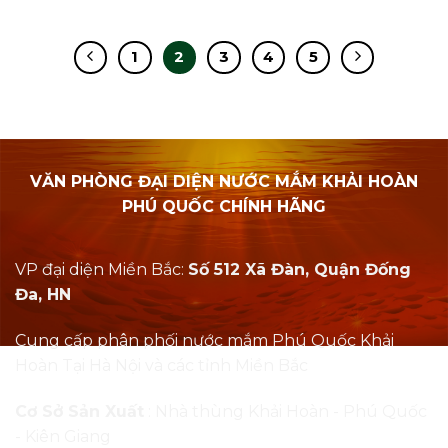
1
2
3
4
5
VĂN PHÒNG ĐẠI DIỆN NƯỚC MẮM KHẢI HOÀN
PHÚ QUỐC CHÍNH HÃNG
VP đại diện Miền Bắc:
Số 512 Xã Đàn, Quận Đống
Đa, HN
Cung cấp phân phối nước mắm Phú Quốc Khải
Hoàn Tại Hà Nội và các tỉnh Miền Bắc
Cơ Sở Sản Xuất
: Nhà thùng Khải Hoàn - Phú Quốc
- Kiên Giang